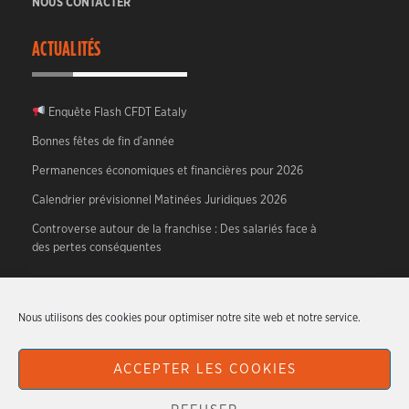
NOUS CONTACTER
ACTUALITÉS
Enquête Flash CFDT Eataly
Bonnes fêtes de fin d’année
Permanences économiques et financières pour 2026
Calendrier prévisionnel Matinées Juridiques 2026
Controverse autour de la franchise : Des salariés face à
des pertes conséquentes
A PROPOS
Nous utilisons des cookies pour optimiser notre site web et notre service.
CFDT HTR – Hotellerie, Tourisme, Restauration.
ACCEPTER LES COOKIES
Articles originaux écrits par les militants du syndicat.