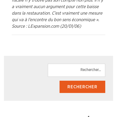
fiscale n’y trouve pas son compte non plus. Il n’y
a vraiment aucun argument pour cette baisse
dans la restauration. C’est vraiment une mesure
qui va à l’encontre du bon sens économique ».
Source : LExpansion.com (20/01/06)
Reche