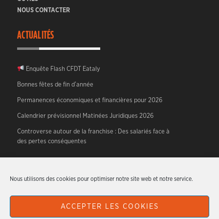
NOUS CONTACTER
ACTUALITÉS
Enquête Flash CFDT Eataly
Bonnes fêtes de fin d’année
Permanences économiques et financières pour 2026
Calendrier prévisionnel Matinées Juridiques 2026
Controverse autour de la franchise : Des salariés face à
des pertes conséquentes
A PROPOS
Nous utilisons des cookies pour optimiser notre site web et notre service.
CFDT HTR – Hotellerie, Tourisme, Restauration.
ACCEPTER LES COOKIES
Articles originaux écrits par les militants du syndicat.