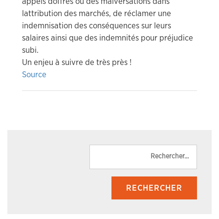
appels doffres ou des malversations dans
lattribution des marchés, de réclamer une
indemnisation des conséquences sur leurs
salaires ainsi que des indemnités pour préjudice
subi.
Un enjeu à suivre de très près !
Source
Reche