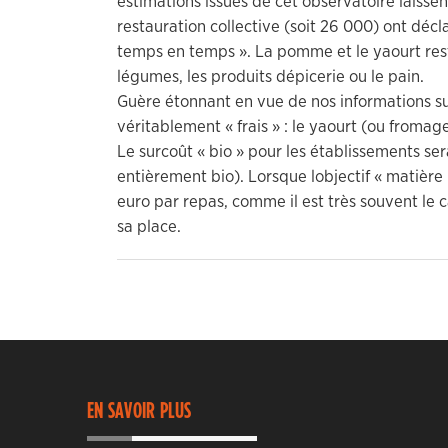
estimations issues de cet observatoire laiss
restauration collective (soit 26 000) ont déc
temps en temps ». La pomme et le yaourt rest
légumes, les produits dépicerie ou le pain.
Guère étonnant en vue de nos informations sur
véritablement « frais » : le yaourt (ou fromag
Le surcoût « bio » pour les établissements s
entièrement bio). Lorsque lobjectif « matière 
euro par repas, comme il est très souvent le 
sa place.
EN SAVOIR PLUS