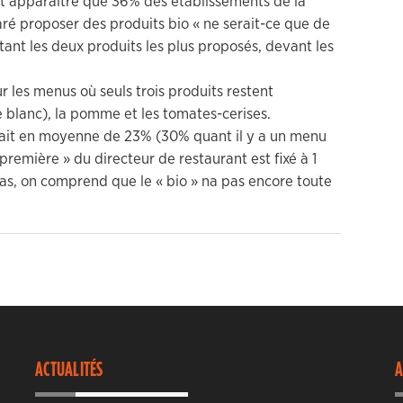
ent apparaître que 36% des établissements de la
laré proposer des produits bio « ne serait-ce que de
ant les deux produits les plus proposés, devant les
 les menus où seuls trois produits restent
e blanc), la pomme et les tomates-cerises.
erait en moyenne de 23% (30% quant il y a un menu
première » du directeur de restaurant est fixé à 1
cas, on comprend que le « bio » na pas encore toute
ACTUALITÉS
A