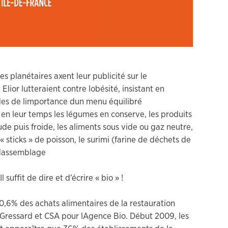
es planétaires axent leur publicité sur le
or lutteraient contre lobésité, insistant en
es de limportance dun menu équilibré
 en leur temps les légumes en conserve, les produits
aude puis froide, les aliments sous vide ou gaz neutre,
 « sticks » de poisson, le surimi (farine de déchets de
 dassemblage
suffit de dire et d’écrire « bio » !
 0,6% des achats alimentaires de la restauration
e Gressard et CSA pour lAgence Bio. Début 2009, les