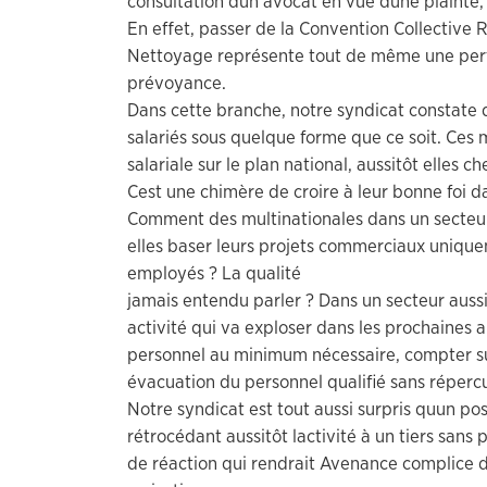
consultation dun avocat en vue dune plainte, 
En effet, passer de la Convention Collective 
Nettoyage représente tout de même une per
prévoyance.
Dans cette branche, notre syndicat constate 
salariés sous quelque forme que ce soit. Ce
salariale sur le plan national, aussitôt elles 
Cest une chimère de croire à leur bonne foi d
Comment des multinationales dans un secteur
elles baser leurs projets commerciaux unique
employés ? La qualité
jamais entendu parler ? Dans un secteur aussi
activité qui va exploser dans les prochaines
personnel au minimum nécessaire, compter sur
évacuation du personnel qualifié sans répercus
Notre syndicat est tout aussi surpris quun pos
rétrocédant aussitôt lactivité à un tiers sans
de réaction qui rendrait Avenance complice d