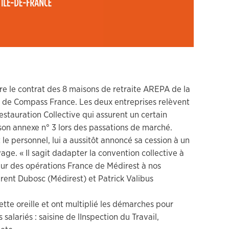
 le contrat des 8 maisons de retraite AREPA de la
ale de Compass France. Les deux entreprises relèvent
estauration Collective qui assurent un certain
 son annexe n° 3 lors des passations de marché.
le personnel, lui a aussitôt annoncé sa cession à un
ge. « Il sagit dadapter la convention collective à
ecteur des opérations France de Médirest à nos
ent Dubosc (Médirest) et Patrick Valibus
ette oreille et ont multiplié les démarches pour
salariés : saisine de lInspection du Travail,