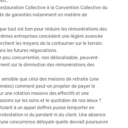
etc.
Restauration Collective à la Convention Collective du
te de garanties notamment en matière de
que tout est bon pour réduire les rémunérations des
s mêmes entreprises concèdent une légère avancée
cherchent les moyens de la contourner sur le terrain.
ans les futures négociations.
 peu concurrentiel, non délocalisable, peuvent-
ment sur la diminution des rémunérations des
 sensible que celui des maisons de retraite (une
 années) comment peut-on projeter de payer le
 une rotation massive des effectifs et une
sions sur les soins et le quotidien de nos aïeux ?
tulant à un appel doffres puisse lemporter en
 protestation ni du perdant ni du client. Une absence
une concurrence déloyale quelle devrait poursuivre