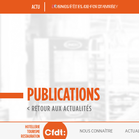
Skip
ACTU
BONNES FÊTES DE FIN D’ANNÉE
ENQUÊTE FLASH CFDT EATALY
to
content
PUBLICATIONS
< RETOUR AUX ACTUALITÉS
NOUS CONNAÎTRE
ACTUAL