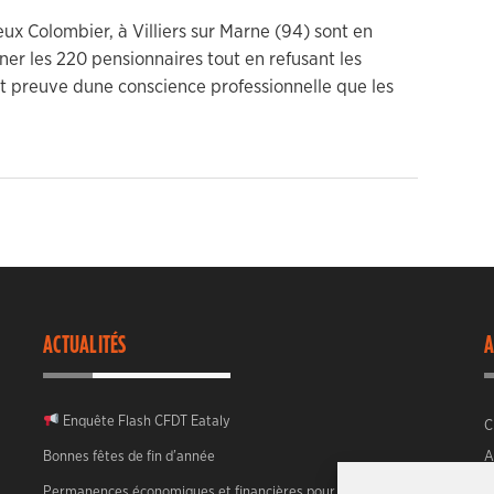
eux Colombier, à Villiers sur Marne (94) sont en
er les 220 pensionnaires tout en refusant les
font preuve dune conscience professionnelle que les
ACTUALITÉS
A
Enquête Flash CFDT Eataly
C
Bonnes fêtes de fin d’année
A
Permanences économiques et financières pour 2026