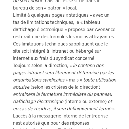
de son choix
» mais laccès se situe dans le
bureau de son « patron » local.
Limité à quelques pages « statiques » avec un
tas de limitations techniques, le « tableau
daffichage électronique » proposé par Avenance
resterait une des formules les moins attrayantes.
Ces limitations techniques sappliquent que le
site soit intégré à lintranet ou hébergé sur
internet aux frais du syndicat concerné.
Toujours selon la direction, «
le contenu des
pages intranet sera librement déterminé par les
organisations syndicales
» mais «
toute utilisation
abusive
(selon les critères de la direction)
entraînera la fermeture immédiate du panneau
daffichage électronique
(interne ou externe)
et
en cas de récidive, il sera définitivement fermé
».
Laccès à la messagerie interne de lentreprise
nest autorisé que pour des réponses