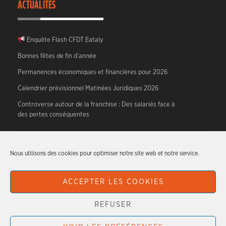
ACTUALITÉS
Enquête Flash CFDT Eataly
Bonnes fêtes de fin d’année
Permanences économiques et financières pour 2026
Calendrier prévisionnel Matinées Juridiques 2026
Controverse autour de la franchise : Des salariés face à
des pertes conséquentes
A PROPOS
Nous utilisons des cookies pour optimiser notre site web et notre service.
CFDT HTR – Hotellerie, Tourisme, Restauration.
ACCEPTER LES COOKIES
Articles originaux écrits par les militants du syndicat.
REFUSER