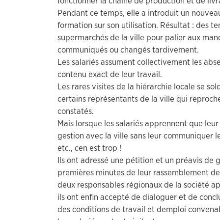
fonctionner la chaîne de production et de livr
Pendant ce temps, elle a introduit un nouvea
formation sur son utilisation. Résultat : des t
supermarchés de la ville pour palier aux man
communiqués ou changés tardivement.
Les salariés assument collectivement les abse
contenu exact de leur travail.
Les rares visites de la hiérarchie locale se so
certains représentants de la ville qui repro
constatés.
Mais lorsque les salariés apprennent que le
gestion avec la ville sans leur communiquer l
etc., cen est trop !
Ils ont adressé une pétition et un préavis de g
premières minutes de leur rassemblement dev
deux responsables régionaux de la société ap
ils ont enfin accepté de dialoguer et de conc
des conditions de travail et demploi convena