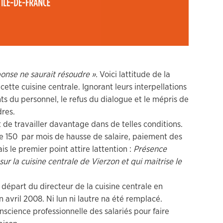
ponse ne saurait résoudre ».
Voici lattitude de la
cette cuisine centrale. Ignorant leurs interpellations
ts du personnel, le refus du dialogue et le mépris de
dres.
t de travailler davantage dans de telles conditions.
e 150  par mois de hausse de salaire, paiement des
s le premier point attire lattention :
Présence
ur la cuisine centrale de Vierzon et qui maitrise le
e départ du directeur de la cuisine centrale en
ril 2008. Ni lun ni lautre na été remplacé.
onscience professionnelle des salariés pour faire