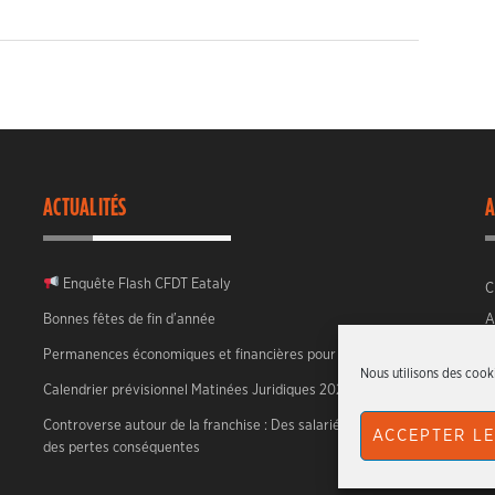
ACTUALITÉS
A
Enquête Flash CFDT Eataly
C
Bonnes fêtes de fin d’année
A
Permanences économiques et financières pour 2026
Nous utilisons des cooki
Calendrier prévisionnel Matinées Juridiques 2026
Controverse autour de la franchise : Des salariés face à
ACCEPTER LE
des pertes conséquentes