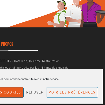
 PROPOS
FDT HTR – Hotellerie, Tourisme, Restauration.
rticles originaux écrits par les militants du syndicat.
es pour optimiser notre site web et notre service.
S COOKIES
REFUSER
VOIR LES PRÉFÉRENCES