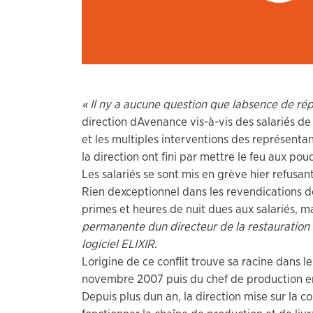
« Il ny a aucune question que labsence de ré
direction dAvenance vis-à-vis des salariés de 
et les multiples interventions des représentan
la direction ont fini par mettre le feu aux pou
Les salariés se sont mis en grève hier refusan
Rien dexceptionnel dans les revendications d
primes et heures de nuit dues aux salariés, mai
permanente dun directeur de la restauration s
logiciel ELIXIR
.
Lorigine de ce conflit trouve sa racine dans l
novembre 2007 puis du chef de production en av
Depuis plus dun an, la direction mise sur la c