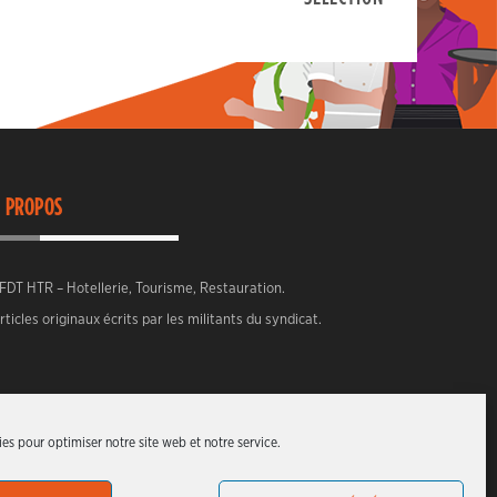
 PROPOS
FDT HTR – Hotellerie, Tourisme, Restauration.
rticles originaux écrits par les militants du syndicat.
es pour optimiser notre site web et notre service.