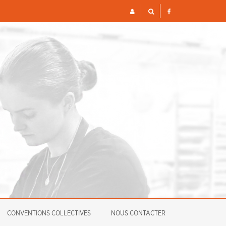
S ET FINANCIÈRES POUR 2026
ENQUÊTE
CONVENTIONS COLLECTIVES
NOUS CONTACTER