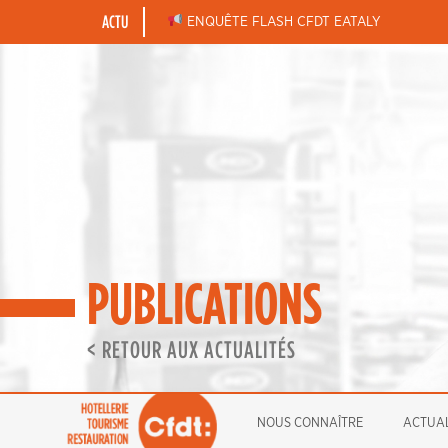
Skip
ACTU
BONNES FÊTES DE FIN D’ANNÉE
ENQUÊTE FLASH CFDT EATALY
to
content
PUBLICATIONS
< RETOUR AUX ACTUALITÉS
NOUS CONNAÎTRE
ACTUAL