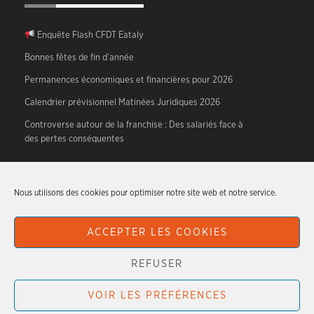
Enquête Flash CFDT Eataly
Bonnes fêtes de fin d’année
Permanences économiques et financières pour 2026
Calendrier prévisionnel Matinées Juridiques 2026
Controverse autour de la franchise : Des salariés face à
des pertes conséquentes
A PROPOS
Nous utilisons des cookies pour optimiser notre site web et notre service.
CFDT HTR – Hotellerie, Tourisme, Restauration.
ACCEPTER LES COOKIES
Articles originaux écrits par les militants du syndicat.
REFUSER
VOIR LES PRÉFÉRENCES
CFDT HTR - 2026