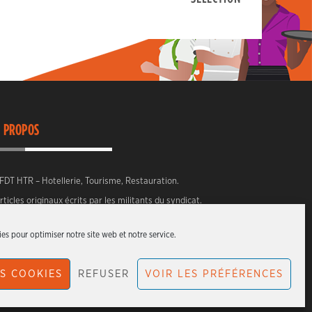
 PROPOS
FDT HTR – Hotellerie, Tourisme, Restauration.
rticles originaux écrits par les militants du syndicat.
es pour optimiser notre site web et notre service.
S COOKIES
REFUSER
VOIR LES PRÉFÉRENCES