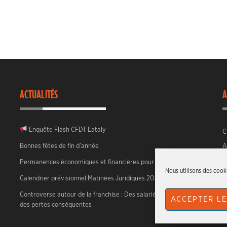
ACTUALITÉS
A
Enquête Flash CFDT Eataly
C
Bonnes fêtes de fin d’année
A
Permanences économiques et financières pour 2026
Nous utilisons des cooki
Calendrier prévisionnel Matinées Juridiques 2026
Controverse autour de la franchise : Des salariés face à
ACCEPTER LE
des pertes conséquentes