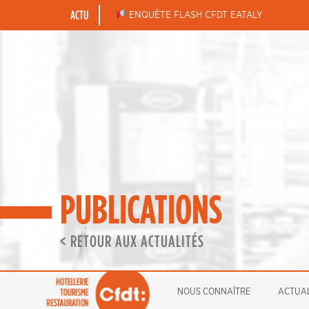
Skip
ACTU
BONNES FÊTES DE FIN D’ANNÉE
ENQUÊTE FLASH CFDT EATALY
to
content
PUBLICATIONS
< RETOUR AUX ACTUALITÉS
NOUS CONNAÎTRE
ACTUAL