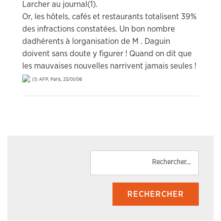
Larcher au journal(1).
Or, les hôtels, cafés et restaurants totalisent 39%
des infractions constatées. Un bon nombre
dadhérents à lorganisation de M . Daguin
doivent sans doute y figurer ! Quand on dit que
les mauvaises nouvelles narrivent jamais seules !
(1) AFP, Paris, 23/01/06
Reche