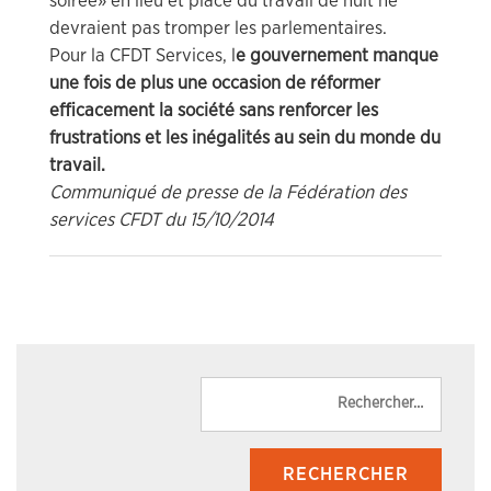
soirée» en lieu et place du travail de nuit ne
devraient pas tromper les parlementaires.
Pour la CFDT Services, l
e gouvernement manque
une fois de plus une occasion de réformer
efficacement la société sans renforcer les
frustrations et les inégalités au sein du monde du
travail.
Communiqué de presse de la Fédération des
services CFDT du 15/10/2014
Reche