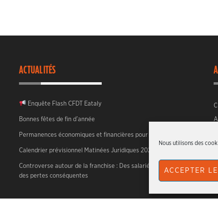
ACTUALITÉS
A
Enquête Flash CFDT Eataly
C
Bonnes fêtes de fin d’année
A
Permanences économiques et financières pour 2026
Nous utilisons des cooki
Calendrier prévisionnel Matinées Juridiques 2026
Controverse autour de la franchise : Des salariés face à
ACCEPTER LE
des pertes conséquentes