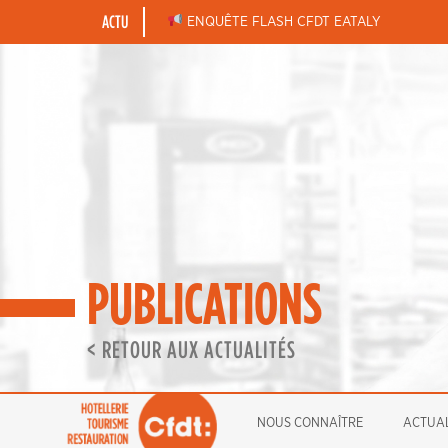
Skip
ACTU
BONNES FÊTES DE FIN D’ANNÉE
ENQUÊTE FLASH CFDT EATALY
to
content
PUBLICATIONS
< RETOUR AUX ACTUALITÉS
NOUS CONNAÎTRE
ACTUAL