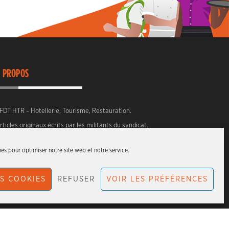
 PROPOS
FDT HTR – Hotellerie, Tourisme, Restauration.
rticles originaux écrits par les militants du syndicat.
es pour optimiser notre site web et notre service.
S COOKIES
REFUSER
VOIR LES PRÉFÉRENCES