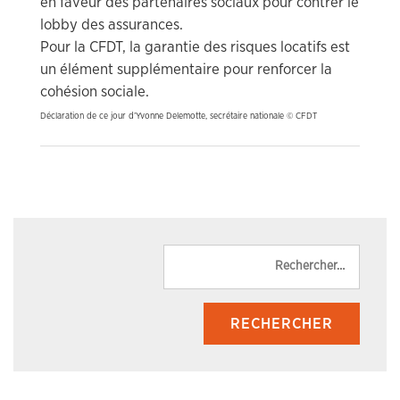
en faveur des partenaires sociaux pour contrer le
lobby des assurances.
Pour la CFDT, la garantie des risques locatifs est
un élément supplémentaire pour renforcer la
cohésion sociale.
Déclaration de ce jour d’Yvonne Delemotte, secrétaire nationale © CFDT
Reche