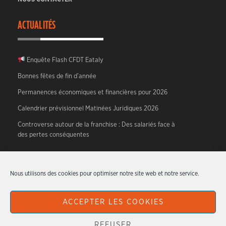
ACTUALITÉS
Enquête Flash CFDT Eataly
Bonnes fêtes de fin d’année
Permanences économiques et financières pour 2026
Calendrier prévisionnel Matinées Juridiques 2026
Controverse autour de la franchise : Des salariés face à
des pertes conséquentes
A PROPOS
Nous utilisons des cookies pour optimiser notre site web et notre service.
CFDT HTR – Hotellerie, Tourisme, Restauration.
ACCEPTER LES COOKIES
Articles originaux écrits par les militants du syndicat.
REFUSER