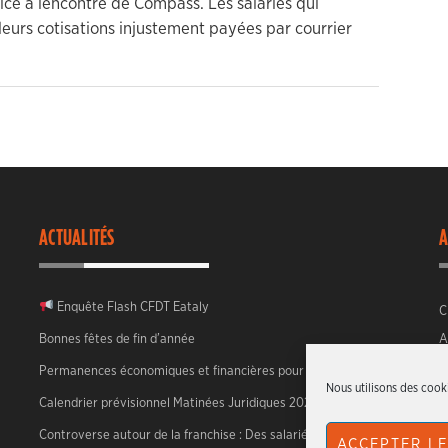
ce à lencontre de Compass. Les salariés qui
 leurs cotisations injustement payées par courrier
ACTUALITÉS
A
Enquête Flash CFDT Eataly
C
Bonnes fêtes de fin d’année
A
Permanences économiques et financières pour 2026
Nous utilisons des cooki
Calendrier prévisionnel Matinées Juridiques 2026
Controverse autour de la franchise : Des salariés face à
ACCEPTER LE