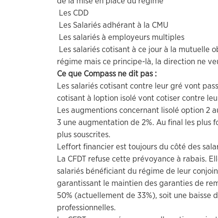
de la mise en place du régime
 Les CDD
 Les Salariés adhérant à la CMU
 Les salariés à employeurs multiples
 Les salariés cotisant à ce jour à la mutuelle o
régime mais ce principe-là, la direction ne ve
Ce que Compass ne dit pas :
Les salariés cotisant contre leur gré vont pass
cotisant à loption isolé vont cotiser contre leu
Les augmentions concernant lisolé option 2 
3 une augmentation de 2%. Au final les plus f
plus souscrites.
Leffort financier est toujours du côté des sal
La CFDT refuse cette prévoyance à rabais. Ell
salariés bénéficiant du régime de leur conjoin
garantissant le maintien des garanties de re
50% (actuellement de 33%), soit une baisse de
professionnelles.