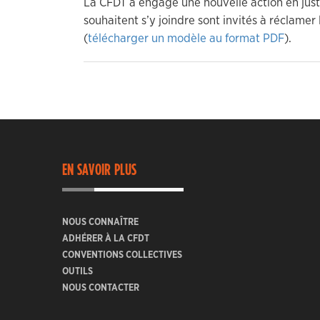
La CFDT a engagé une nouvelle action en justi
souhaitent s’y joindre sont invités à réclamer
(
télécharger un modèle au format PDF
).
EN SAVOIR PLUS
NOUS CONNAÎTRE
ADHÉRER À LA CFDT
CONVENTIONS COLLECTIVES
OUTILS
NOUS CONTACTER