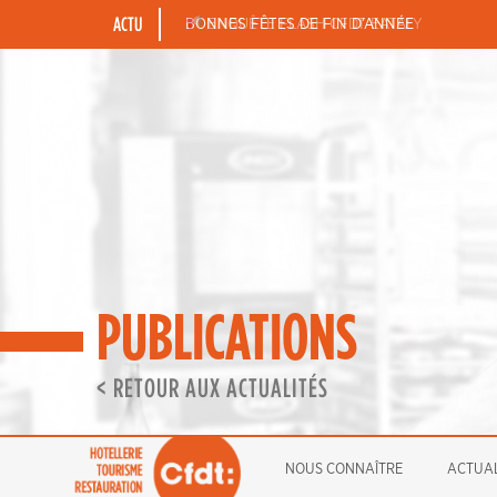
Skip
ACTU
BONNES FÊTES DE FIN D’ANNÉE
ENQUÊTE FLASH CFDT EATALY
to
content
PUBLICATIONS
< RETOUR AUX ACTUALITÉS
NOUS CONNAÎTRE
ACTUAL