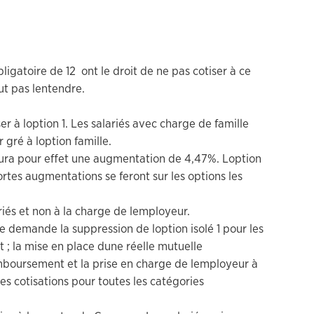
bligatoire de 12  ont le droit de ne pas cotiser à ce
ut pas lentendre.
er à loption 1. Les salariés avec charge de famille
r gré à loption famille.
aura pour effet une augmentation de 4,47%. Loption
ortes augmentations se feront sur les options les
ariés et non à la charge de lemployeur.
e demande la suppression de loption isolé 1 pour les
t ; la mise en place dune réelle mutuelle
mboursement et la prise en charge de lemployeur à
s cotisations pour toutes les catégories