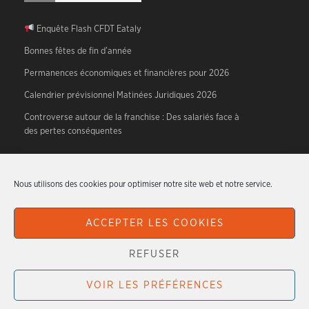
Enquête Flash CFDT Eataly
Bonnes fêtes de fin d’année
Permanences économiques et financières pour 2026
Calendrier prévisionnel Matinées Juridiques 2026
Controverse autour de la franchise : Des salariés face à
des pertes conséquentes
A PROPOS
Nous utilisons des cookies pour optimiser notre site web et notre service.
CFDT HTR – Hotellerie, Tourisme, Restauration.
ACCEPTER LES COOKIES
Articles originaux écrits par les militants du syndicat.
REFUSER
VOIR LES PRÉFÉRENCES
CFDT HTR - 2026
PLAN DU SITE
MENTIONS LÉGALES
NOUS CONTACTER