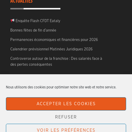
ACTUALITÉS
Enquête Flash CFDT Eataly
Bonnes fêtes de fin d’année
Permanences économiques et financières pour 2026
Calendrier prévisionnel Matinées Juridiques 2026
Controverse autour de la franchise : Des salariés face à
des pertes conséquentes
A PROPOS
Nous utilisons des cookies pour optimiser notre site web et notre service.
CFDT HTR – Hotellerie, Tourisme, Restauration.
ACCEPTER LES COOKIES
Articles originaux écrits par les militants du syndicat.
REFUSER
VOIR LES PRÉFÉRENCES
CFDT HTR - 2026