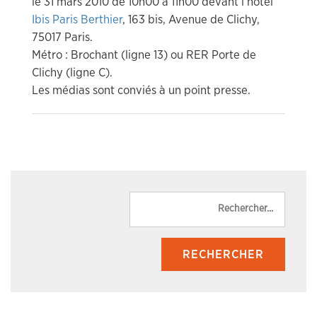
le 31 mars 2010 de 10h00 à 11h00 devant l’hôtel
Ibis Paris Berthier
, 163 bis, Avenue de Clichy,
75017 Paris.
Métro : Brochant (ligne 13) ou RER Porte de
Clichy (ligne C).
Les médias sont conviés à un point presse.
Reche