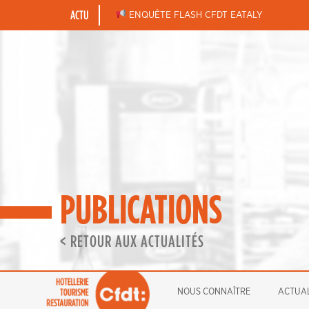
Skip
ACTU
BONNES FÊTES DE FIN D’ANNÉE
ENQUÊTE FLASH CFDT EATALY
to
content
PUBLICATIONS
< RETOUR AUX ACTUALITÉS
NOUS CONNAÎTRE
ACTUAL