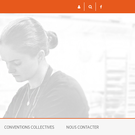
S ET FINANCIÈRES POUR 2026
ENQUÊTE
CONVENTIONS COLLECTIVES
NOUS CONTACTER