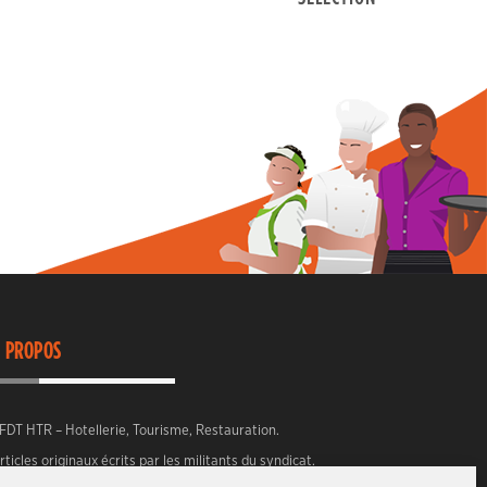
 PROPOS
FDT HTR – Hotellerie, Tourisme, Restauration.
rticles originaux écrits par les militants du syndicat.